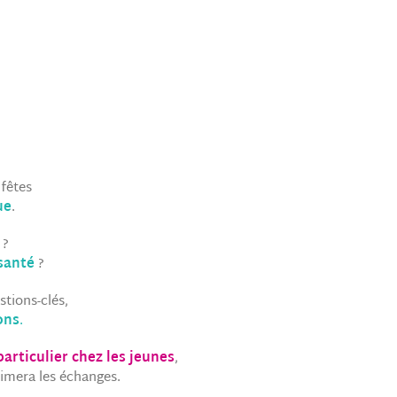
 fêtes
ue
.
 ?
 santé
?
stions-clés,
ons
.
articulier chez les jeunes
,
nimera les échanges.