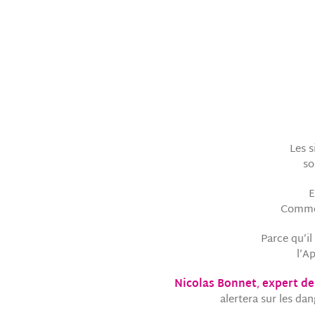
Les s
so
E
Comme
Parce qu’il
l’A
Nicolas Bonnet
,
expert de
alertera sur les da