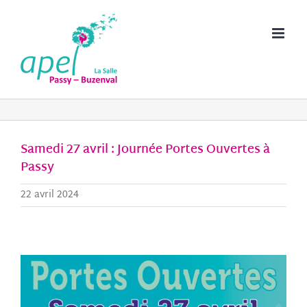
Passer
au
contenu
Samedi 27 avril : Journée Portes Ouvertes à
Passy
22 avril 2024