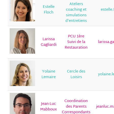
Ateliers
Estelle
coaching et
estelle
Floch
simulations
d'entretiens
PCU 1ère
Larissa
Suivi de la
larissa.g
Gagliardi
Restauration
Yolaine
Cercle des
yolaine.
Lemaire
Loisirs
Coordination
Jean-Luc
des Parents
jeanluc.m
Mabboux
Correspondants