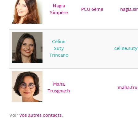
Nagia
PCU 6ème
nagia.s
Simpère
Céline
Suty
celine.sut
Trincano
Maha
maha.tru
Trusgnach
Voir
vos autres contacts
.