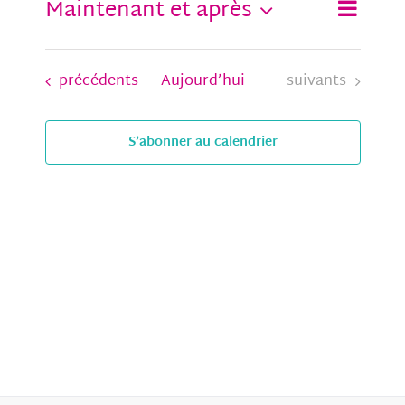
Maintenant et après
Recher
de
Liste
Recherche
Sélectionnez
et
vues
une
navigat
évènem
date.
de
Évènements
Évènements
précédents
Aujourd’hui
suivants
vues
Évènem
S’abonner au calendrier