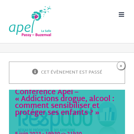
Passer
au
contenu
×
CET ÉVÈNEMENT EST PASSÉ
Conférence Apel –
« Addictions drogue, alcool :
comment sensibiliser et
protéger ses enfants ? »