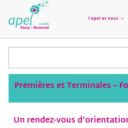
Passer
au
contenu
l’Apel et Vous
Premières et Terminales – F
Un rendez-vous d’orientation