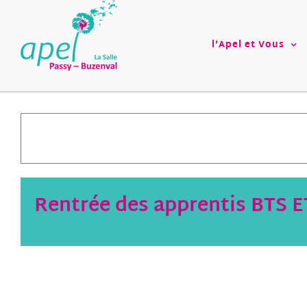
Passer
au
contenu
l’Apel et Vous
Rentrée des apprentis BTS ET