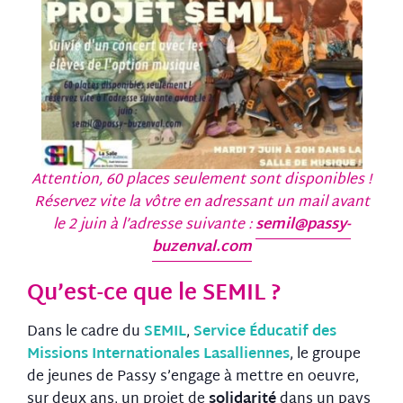
Attention, 60 places seulement sont disponibles !
Réservez vite la vôtre en adressant un mail avant
le 2 juin à l’adresse suivante :
semil@passy-
buzenval.com
Qu’est-ce que le SEMIL ?
Dans le cadre du
SEMIL
,
Service Éducatif des
Missions Internationales Lasalliennes
, le groupe
de jeunes de Passy s’engage à mettre en oeuvre,
sur deux ans, un projet de
solidarité
dans un pays