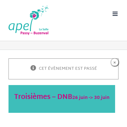
Passer
au
contenu
×
CET ÉVÈNEMENT EST PASSÉ
Troisièmes – DNB
26 juin
->
30 juin