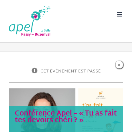
Passer
au
contenu
×
CET ÉVÈNEMENT EST PASSÉ
Conférence Apel – « Tu as fait
tes devoirs chéri ? »