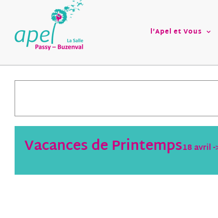
Passer
au
contenu
l’Apel et Vous
Vacances de Printemps
18 avril
-