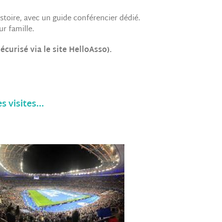
stoire, avec un guide conférencier dédié.
r famille.
curisé via le site HelloAsso).
s visites…