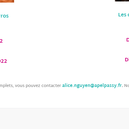
Les 
rros
D
22
D
022
complets, vous pouvez contacter
alice.nguyen@apelpassy.fr
.
No