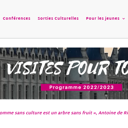
Conférences
Sorties Culturelles
Pour les jeunes
omme sans culture est un arbre sans fruit »
,
Antoine de Ri