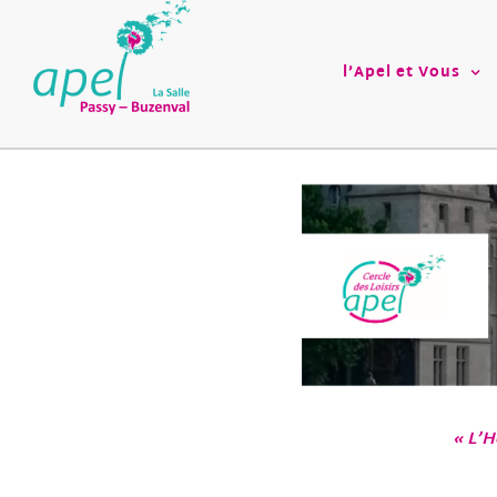
Passer
au
contenu
l’Apel et Vous
« L’H